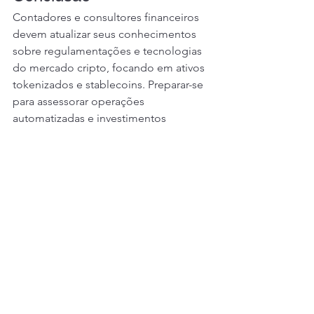
Contadores e consultores financeiros 
devem atualizar seus conhecimentos 
sobre regulamentações e tecnologias 
do mercado cripto, focando em ativos 
tokenizados e stablecoins. Preparar-se 
para assessorar operações 
automatizadas e investimentos 
institucionais será fundamental para 
agregar valor neste ambiente em 
rápida evolução.
Referências
Nina Bambysheva, 10/01/2026, “5 
Tendências Que os Investidores em 
Criptomoedas Não Podem Ignorar em 
2026,” Forbes Money.