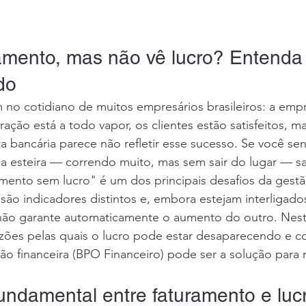
amento, mas não vê lucro? Entenda
do
no cotidiano de muitos empresários brasileiros: a emp
ação está a todo vapor, os clientes estão satisfeitos, ma
a bancária parece não refletir esse sucesso. Se você se
 esteira — correndo muito, mas sem sair do lugar — sa
mento sem lucro" é um dos principais desafios da gestã
são indicadores distintos e, embora estejam interligados
ão garante automaticamente o aumento do outro. Neste
azões pelas quais o lucro pode estar desaparecendo e c
tão financeira (BPO Financeiro) pode ser a solução para r
fundamental entre faturamento e luc