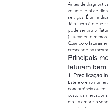
Antes de diagnostica
volume total de din
serviços. É um indic
Já o lucro é o que s
pode ser bruto (fat
(faturamento menos t
Quando o faturamento
crescendo na mesma
Principais m
faturam bem
1. Precificação 
Este é o erro númer
concorrência ou em 
custo da mercadoria,
mais a empresa vend