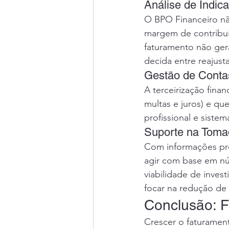
Análise de Indi
O BPO Financeiro não
margem de contribui
faturamento não ger
decida entre reajust
Gestão de Conta
A terceirização fina
multas e juros) e qu
profissional e siste
Suporte na Toma
Com informações pre
agir com base em núm
viabilidade de inves
focar na redução de
Conclusão: F
Crescer o faturament