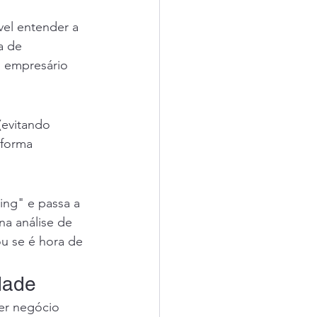
vel entender a 
a de 
o empresário 
(evitando 
 forma 
ing" e passa a 
a análise de 
u se é hora de 
dade
er negócio 