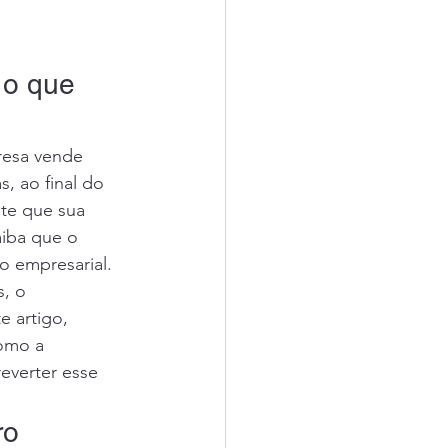
 o que 
resa vende 
s, ao final do 
nte que sua 
iba que o 
o empresarial.
, o 
 artigo, 
omo a 
everter esse 
ro