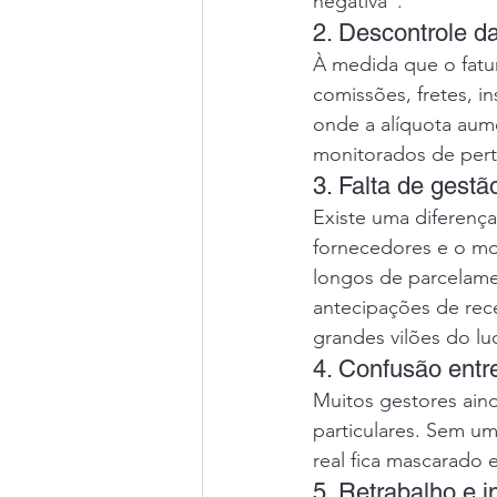
negativa".
2. Descontrole d
À medida que o fat
comissões, fretes, 
onde a alíquota aume
monitorados de pert
3. Falta de gestã
Existe uma diferenç
fornecedores e o mo
longos de parcelamen
antecipações de rec
grandes vilões do luc
4. Confusão entr
Muitos gestores ain
particulares. Sem um
real fica mascarado 
5. Retrabalho e i