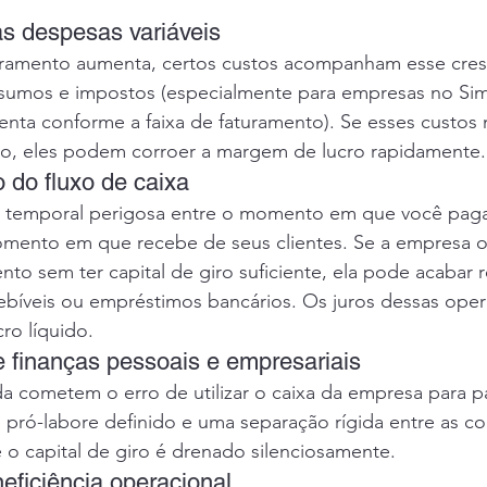
as despesas variáveis
uramento aumenta, certos custos acompanham esse cre
insumos e impostos (especialmente para empresas no Sim
nta conforme a faixa de faturamento). Se esses custos
o, eles podem corroer a margem de lucro rapidamente.
o do fluxo de caixa
a temporal perigosa entre o momento em que você paga
mento em que recebe de seus clientes. Se a empresa o
to sem ter capital de giro suficiente, ela pode acabar 
ebíveis ou empréstimos bancários. Os juros dessas oper
ro líquido.
e finanças pessoais e empresariais
da cometem o erro de utilizar o caixa da empresa para 
 pró-labore definido e uma separação rígida entre as con
e o capital de giro é drenado silenciosamente.
neficiência operacional