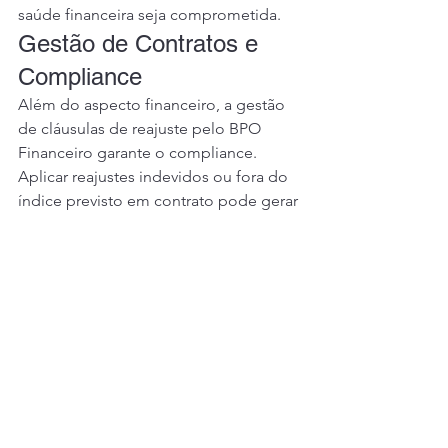
saúde financeira seja comprometida.
Gestão de Contratos e 
Compliance
Além do aspecto financeiro, a gestão 
de cláusulas de reajuste pelo BPO 
Financeiro garante o compliance. 
Aplicar reajustes indevidos ou fora do 
índice previsto em contrato pode gerar 
passivos jurídicos e danos à reputação 
da marca. A padronização dos 
processos garante que todos os 
clientes sejam tratados conforme as 
regras estabelecidas, trazendo 
transparência para a relação comercial.
Conclusão
A escolha entre IPCA e IGP-M não 
deve ser feita de forma automática. Ela 